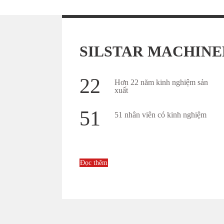
SILSTAR MACHIN
Thêm chi tiết
Thêm chi tiết
22
Hơn 22 năm kinh nghiệm sản
i màng đa lớp ABA
Máy làm túi cuộn hàn đáy, gấ
xuất
51
51 nhân viên có kinh nghiệm
Đọc thêm