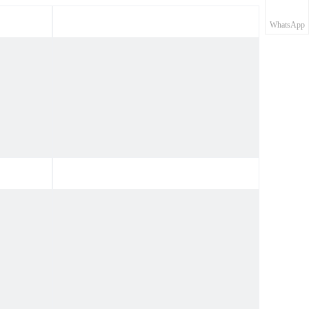
WhatsApp
Thêm chi tiết
, đáy
Máy làm túi cuộn đáy bằng