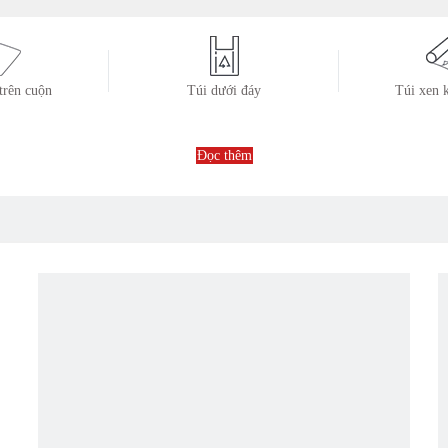
 trên cuộn
Túi dưới đáy
Túi xen 
Đọc thêm