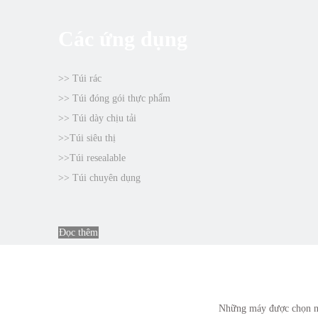
Các ứng dụng
>> Túi rác
>> Túi đóng gói thực phẩm
>> Túi
dày chịu tải
>>
Túi
siêu thị
>>
Túi
resealable
>> Túi chuyên dụng
Đọc thêm
Những máy được chọn này