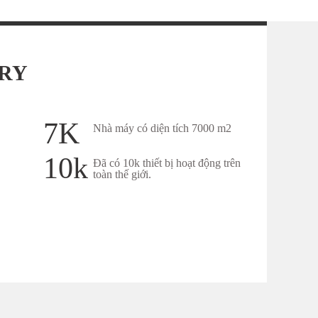
ERY
Thêm chi tiết
7K
p đôi
Máy làm túi hàn đáy, xếp xen kẽ
Nhà máy có diện tích 7000 m2
10k
Đã có 10k thiết bị hoạt động trên
toàn thế giới.