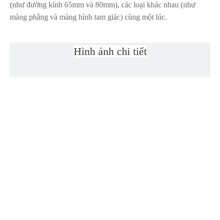
(như đường kính 65mm và 80mm), các loại khác nhau (như
màng phẳng và màng hình tam giác) cùng một lúc.
Nó đặc biệt thích hợp cho những nhà sản xuất túi nhựa đang tìm
kiếm máy có tính năng như vậy có thể cải thiện năng suất nhưng
Hình ảnh chi tiết
có chi phí thấp.
So với các máy đùn có một đầu chết, các máy đùn đầu chết đôi
có thể đạt năng suất cao hơn, khi sản xuất màng chiều rộng
samll, vì tổng sản lượng đùn cao được phân tán vào hai đường
hầm riêng biệt của hai đầu chết chứ không phải một.