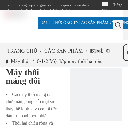
Tiếng
Tận tâm cung cấp các giải pháp hiệu quả và toàn diện
để sản xuất túi nhựa và túi có thể phân hủy
Việt
TRANG CHỦ
CÔNG TY
CÁC SẢN PHẨM
ỨNG DỤN
简体中
文
English
TRANG CHỦ
/
CÁC SẢN PHẨM
/
吹膜机页
面Máy thổi
/
6-1-2 Một lớp máy thổi hai đầu
l
Máy thổi
màng đôi
Các
máy thổi màng đa
chức năng
cung cấp một sự
thay thế kinh tế và có lợi tức
đầu tư nhanh hơn nhiều.
Thổi hai chiều rộng và