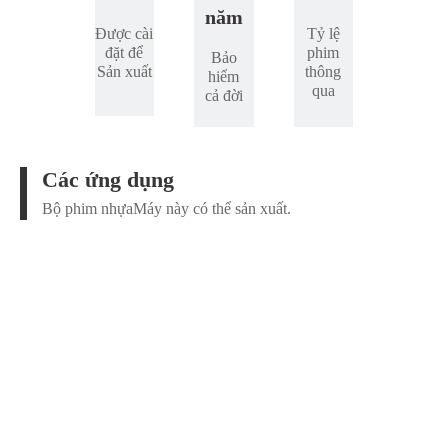
năm
Được cài
Tỷ lệ
đặt để
phim
Bảo
Sản xuất
thông
hiểm
qua
cả đời
Các ứng dụng
Bộ phim nhựa
Máy này có thể sản xuất.