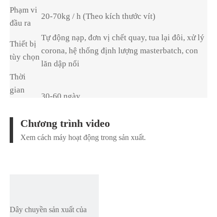
Phạm vi
20-70kg / h (Theo kích thước vít)
đầu ra
Tự động nạp, đơn vị chết quay, tua lại đôi, xử lý
Thiết bị
corona, hệ thống định lượng masterbatch, con
tùy chọn
lăn dập nổi
Thời
gian
30-60 ngày
giao
hàng
Chương trình video
Hỗ trợ
Dịch vụ vận hành máy ở nước ngoài có sẵn.
Xem cách máy hoạt động trong sản xuất.
kỹ thuật
Dây chuyền sản xuất của