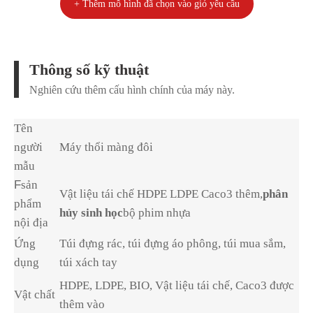
+ Thêm mô hình đã chọn vào giỏ yêu cầu
Thông số kỹ thuật
Nghiên cứu thêm cấu hình chính của máy này.
Tên
người
Máy thổi màng đôi
mẫu
F
sản
Vật liệu tái chế HDPE LDPE Caco3 thêm,
phân
phẩm
hủy sinh học
bộ phim nhựa
nội địa
Ứng
Túi đựng rác, túi đựng áo phông, túi mua sắm,
dụng
túi xách tay
HDPE, LDPE, BIO, Vật liệu tái chế, Caco3 được
Vật chất
thêm vào