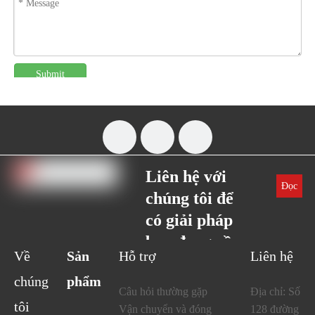
Submit
Liên hệ với
Đọc
chúng tôi để
thêm
có giải pháp
bạn đang cần,
Về
Sản
Hỗ trợ
Liên hệ
tại sao
chúng
phẩm
không?
Câu hỏi thường gặp
Địa chỉ: Số
tôi
Sự hài lòng của
Vận chuyển và đóng
128 đường