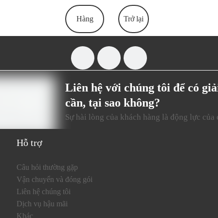
Hàng
Trở lại
đầu
Liên hệ với chúng tôi để có gi
cần, tại sao không?
Sự hài lòng của khách hàng là động lực của 
Hỗ trợ
Câu hỏi thường gặp
Vận chuyển và đóng gói
Liên hệ chúng tôi
Dịch vụ hậu mãi
Khác