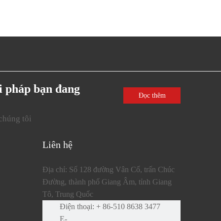
ải pháp bạn đang
Đọc thêm
chúng tôi
Liên hệ
Địa chỉ: Số 128 đường Vân Cố, trấn Chúc
Đường, thành phố Giang Âm, tỉnh Giang
Tô, Trung Quốc
Điện thoại: + 86-510 8638 3477
E-