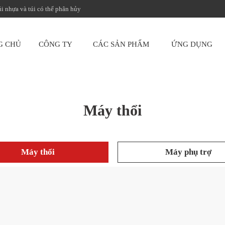
úi nhựa và túi có thể phân hủy
G CHỦ
CÔNG TY
CÁC SẢN PHẨM
ỨNG DỤNG
Máy thổi
Máy thổi
Máy phụ trợ
 thổi màng hai đầu một lớp
Máy thổi màng nhiều lớp 