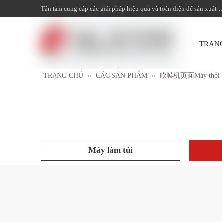
Tận tâm cung cấp các giải pháp hiệu quả và toàn diện để sản xuất t
TRAN
TRANG CHỦ
»
CÁC SẢN PHẨM
»
吹膜机页面Máy thổi
Máy làm túi
Máy thổi màng một đầu một lớp
Máy