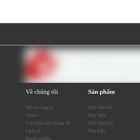
Về chúng tôi
Sản phẩm
Hồ sơ công ty
Máy làm túi
Video
Máy thổi
Văn hóa của chúng tôi
Máy phụ trợ
Lịch sử
Phụ kiện
Nghề nghiệp