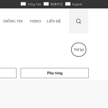
Tiếng Việt
简体中文
English
THÔNG TIN
VIDEO
LIÊN HỆ
Trở lại
Phụ tùng
ABA
Máy in dòng hai màu