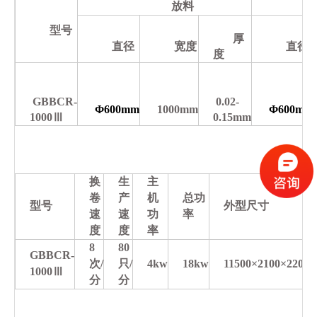
放料
型号
厚
直径
宽度
直径
度
GBBCR-
0.02-
Φ600mm
1000mm
Φ600mm
1000Ⅲ
0.15mm
换
生
主
卷
产
机
总功
型号
外型尺寸
速
速
功
率
度
度
率
8
80
GBBCR-
次/
只/
4kw
18kw
11500×2100×2200
1000Ⅲ
分
分