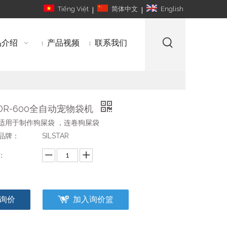
|
|
Tiếng Việt
简体中文
English
品介绍
产品视频
联系我们
DR-600全自动宠物袋机
适用于制作狗屎袋 ，连卷狗屎袋
品牌：
SILSTAR
：
询价
加入询价篮