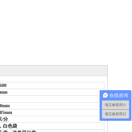
600
0mm
在线咨询
瑰宝橡塑周六
00mm
0.05mm
瑰宝橡塑周日
只/分
，白色袋