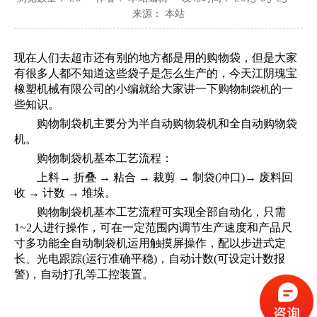
来源：
本站
["wechat","weibo","qzone","douban","email"]
现在人们去超市还有别的地方都是用的购物袋，但是大家
有很多人都不知道这些袋子是怎么生产的，今天江阴瑰宝
橡塑机械有限公司的小编就给大家讲一下购物
的一
制袋机
些知识。
购物制袋机主要分为半自动购物袋机和全自动购物袋
机。
购物制袋机基本工艺流程：
上料→ 折叠 → 粘合 → 裁剪 → 制袋(冲口)→ 废料回
收 → 计数 → 堆垛。
购物制袋机基本工艺流程可实现全部自动化，只需
1~2人进行操作，可在一定范围内调节生产速度和产品尺
寸多功能全自动制袋机运用触摸屏操作，配以步进式定
长、光电跟踪(运行准确平稳)，自动计数(可设定计数报
警)，自动打孔等工控装置。