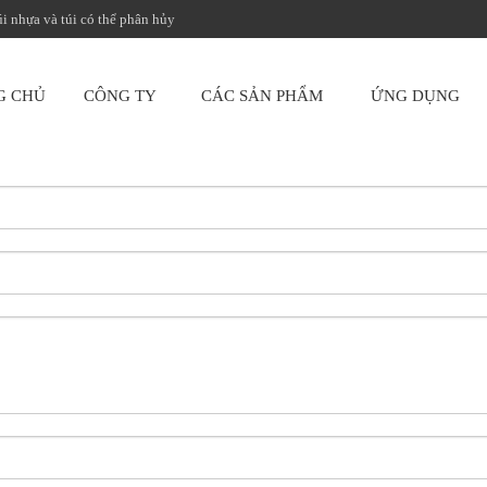
úi nhựa và túi có thể phân hủy
G CHỦ
CÔNG TY
CÁC SẢN PHẨM
ỨNG DỤNG