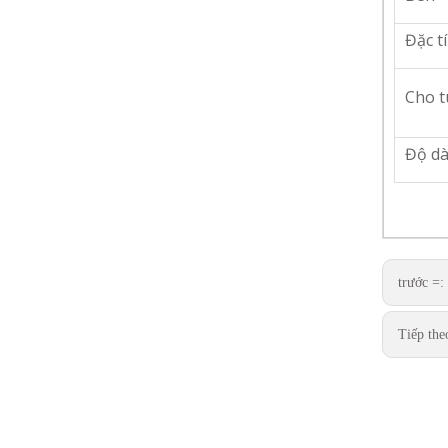
Đặc t
Cho t
Độ d
trước =:
Tiếp the