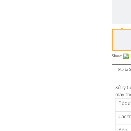
Share:
Mô tả 
Xử lý C
máy th
Tốc 
Các tr
Bên