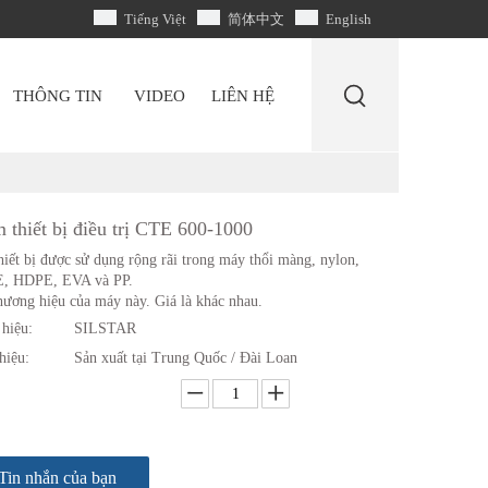
Tiếng Việt
简体中文
English
THÔNG TIN
VIDEO
LIÊN HỆ
 thiết bị điều trị CTE 600-1000
hiết bị được sử dụng rộng rãi trong máy thổi màng, nylon,
, HDPE, EVA và PP.
hương hiệu của máy này. Giá là khác nhau.
hiệu:
SILSTAR
hiệu:
Sản xuất tại Trung Quốc / Đài Loan
Tin nhắn của bạn