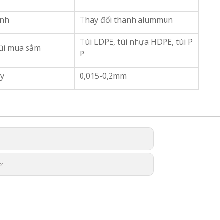
ính
Thay đổi thanh alummun
Túi LDPE, túi nhựa HDPE, túi P
úi mua sắm
P
ày
0,015-0,2mm
o: