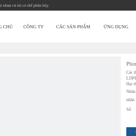
úi nhựa và túi có thể phân hủy
G CHỦ
CÔNG TY
CÁC SẢN PHẨM
ỨNG DỤNG
Phim
Các t
LDPE
Hai t
Nhãn 
nhãn 
Số: