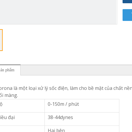
Sản phẩm
orona là một loại xử lý sốc điện, làm cho bề mặt của chất n
ổi màng.
độ
0-150m / phút
iều đại
38-44dynes
Hai bên