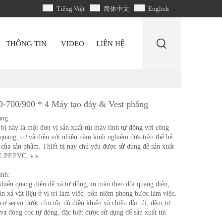
Tiếng Việt
简体中文
English
THÔNG TIN
VIDEO
LIÊN HỆ
-700/900 * 4 Máy tạo đáy & Vest phẳng
ụng:
 bị này là một đơn vị sản xuất túi máy tính tự động với công
quang, cơ và điện với nhiều năm kinh nghiệm dựa trên thế hệ
 của sản phẩm. Thiết bị này chủ yếu được sử dụng để sản xuất
E.PP.PVC, v.v.
ính:
khiển quang điện để xả tự động, in màu theo dõi quang điện,
ần xả vật liệu ở vị trí làm việc, bốn niêm phong bước làm việc,
cơ servo bước cho tốc độ điều khiển và chiều dài túi, đếm tự
và đóng cọc tự động, đặc biệt được sử dụng để sản xuất túi
.