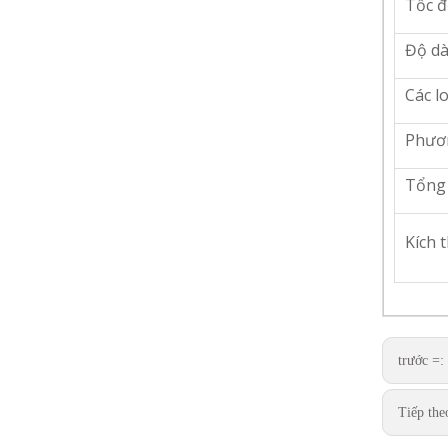
Tốc đ
Độ dà
Các lo
Phươn
Tổng 
Kích 
trước =:
Tiếp the