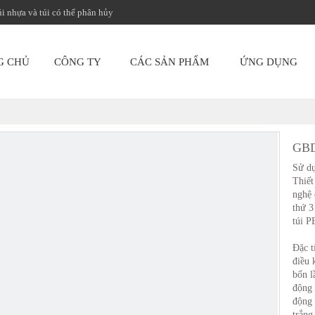
úi nhựa và túi có thể phân hủy
G CHỦ
CÔNG TY
CÁC SẢN PHẨM
ỨNG DỤNG
GBD
Sử d
Thiết
nghệ 
thứ 3
túi P
Đặc t
điều 
bốn l
động 
động 
trắng