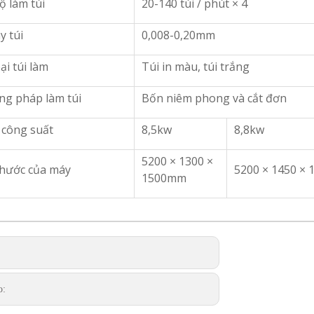
ộ làm túi
20-140 túi / phút × 4
y túi
0,008-0,20mm
ại túi làm
Túi in màu, túi trắng
g pháp làm túi
Bốn niêm phong và cắt đơn
công suất
8,5kw
8,8kw
5200 × 1300 ×
thước của máy
5200 × 1450 ×
1500mm
o: