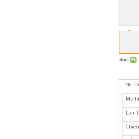
Share:
Mô tả 
Mô h
Làm t
Chiều