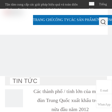
Tiếng
Tận tâm cung cấp các giải pháp hiệu quả và toàn diện
để sản xuất túi nhựa và túi có thể phân hủy
Việt
TRANG CHỦ
CÔNG TY
CÁC SẢN PHẨM
ỨNG DỤN
简体中
文
English
TIN TỨC
Các thành phố / tỉnh lớn của máy ép
E-mail
đùn Trung Quốc xuất khẩu trong
WhatsApp
nửa đầu năm 2012